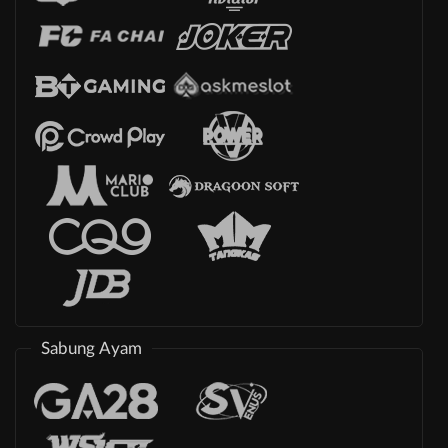
Sabung Ayam