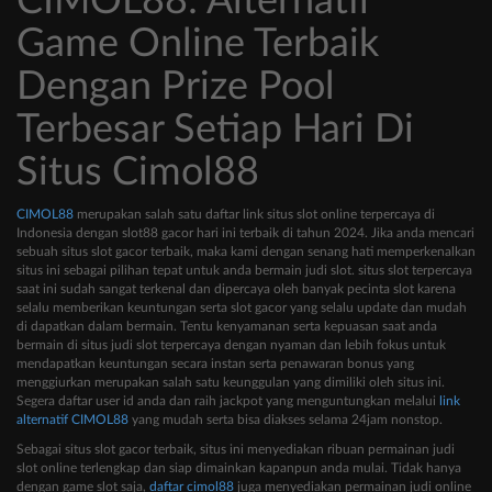
CIMOL88: Alternatif
Game Online Terbaik
Dengan Prize Pool
Terbesar Setiap Hari Di
Situs Cimol88
CIMOL88
merupakan salah satu daftar link situs slot online terpercaya di
Indonesia dengan slot88 gacor hari ini terbaik di tahun 2024. Jika anda mencari
sebuah situs slot gacor terbaik, maka kami dengan senang hati memperkenalkan
situs ini sebagai pilihan tepat untuk anda bermain judi slot. situs slot terpercaya
saat ini sudah sangat terkenal dan dipercaya oleh banyak pecinta slot karena
selalu memberikan keuntungan serta slot gacor yang selalu update dan mudah
di dapatkan dalam bermain. Tentu kenyamanan serta kepuasan saat anda
bermain di situs judi slot terpercaya dengan nyaman dan lebih fokus untuk
mendapatkan keuntungan secara instan serta penawaran bonus yang
menggiurkan merupakan salah satu keunggulan yang dimiliki oleh situs ini.
Segera daftar user id anda dan raih jackpot yang menguntungkan melalui
link
alternatif CIMOL88
yang mudah serta bisa diakses selama 24jam nonstop.
Sebagai situs slot gacor terbaik, situs ini menyediakan ribuan permainan judi
slot online terlengkap dan siap dimainkan kapanpun anda mulai. Tidak hanya
dengan game slot saja,
daftar cimol88
juga menyediakan permainan judi online