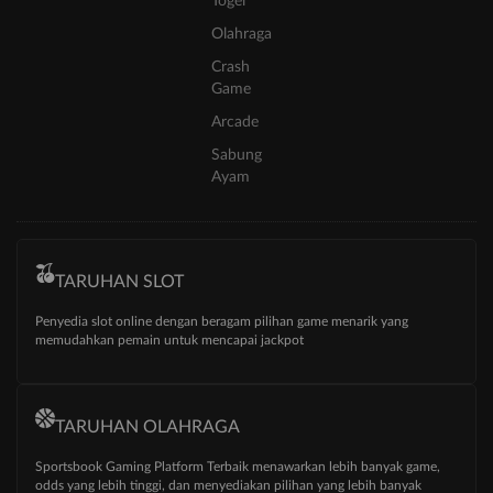
Togel
Olahraga
Crash
Game
Arcade
Sabung
Ayam
TARUHAN SLOT
Penyedia slot online dengan beragam pilihan game menarik yang
memudahkan pemain untuk mencapai jackpot
TARUHAN OLAHRAGA
Sportsbook Gaming Platform Terbaik menawarkan lebih banyak game,
odds yang lebih tinggi, dan menyediakan pilihan yang lebih banyak