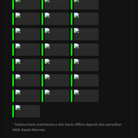
* Selama bank maintenance dan bank offline deposit dan penarikan
tidak dapat diproses