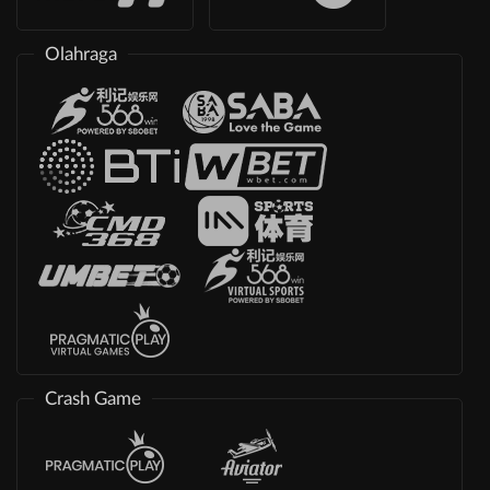
Olahraga
Crash Game