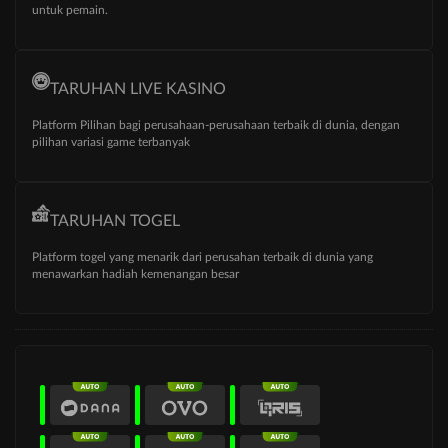
untuk pemain.
TARUHAN LIVE KASINO
Platform Pilihan bagi perusahaan-perusahaan terbaik di dunia, dengan
pilihan variasi game terbanyak
TARUHAN TOGEL
Platform togel yang menarik dari perusahan terbaik di dunia yang
menawarkan hadiah kemenangan besar