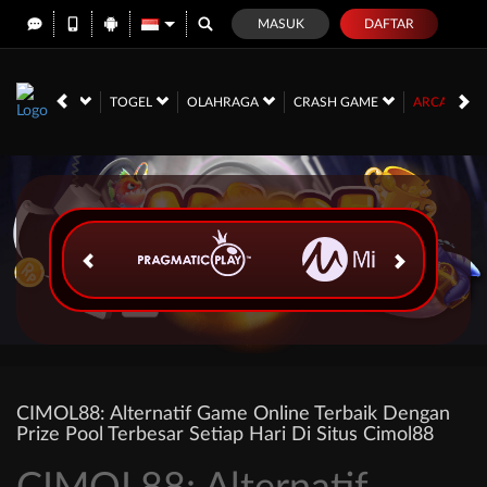
MASUK
DAFTAR
NO
RACE
TOGEL
OLAHRAGA
CRASH GAME
ARCADE
CIMOL88: Alternatif Game Online Terbaik Dengan
Prize Pool Terbesar Setiap Hari Di Situs Cimol88