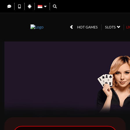
HOT GAMES
SLOTS
L