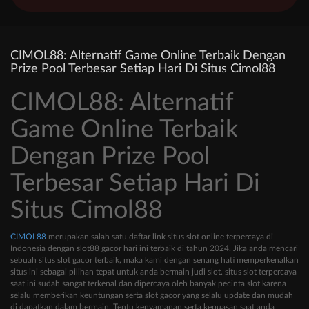
CIMOL88: Alternatif Game Online Terbaik Dengan
Prize Pool Terbesar Setiap Hari Di Situs Cimol88
CIMOL88: Alternatif
Game Online Terbaik
Dengan Prize Pool
Terbesar Setiap Hari Di
Situs Cimol88
CIMOL88
merupakan salah satu daftar link situs slot online terpercaya di
Indonesia dengan slot88 gacor hari ini terbaik di tahun 2024. Jika anda mencari
sebuah situs slot gacor terbaik, maka kami dengan senang hati memperkenalkan
situs ini sebagai pilihan tepat untuk anda bermain judi slot. situs slot terpercaya
saat ini sudah sangat terkenal dan dipercaya oleh banyak pecinta slot karena
selalu memberikan keuntungan serta slot gacor yang selalu update dan mudah
di dapatkan dalam bermain. Tentu kenyamanan serta kepuasan saat anda