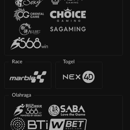
Race
Togel
Olahraga