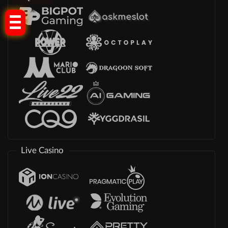
Live Casino