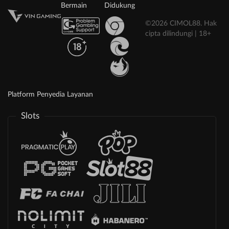
Bermain
Didukung
©2026 CIMOL88. Hak
cipta dilindungi | 18+
Platform Penyedia Layanan
Slots