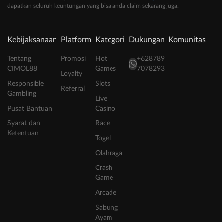
dapatkan seluruh keuntungan yang bisa anda claim sekarang juga.
Kebijaksanaan
Platform
Kategori
Dukungan
Komunitas
Tentang
Promosi
Hot
+628789
CIMOL88
Games
7078293
Loyalty
Responsible
Slots
Referral
Gambling
Live
Pusat Bantuan
Casino
Syarat dan
Race
Ketentuan
Togel
Olahraga
Crash
Game
Arcade
Sabung
Ayam