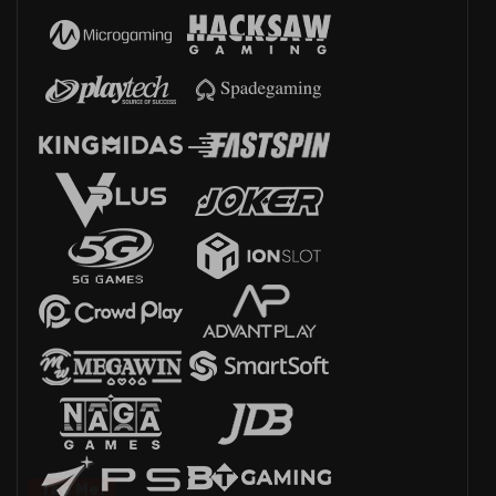
Tap Me!