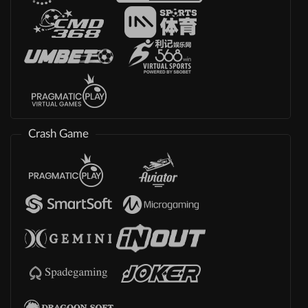
Crash Game