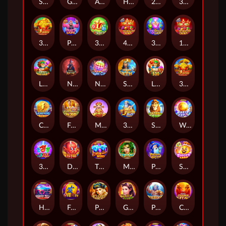
Super Ace Deluxe
Golden Queen
Agent Ace
Hyper Burst
20 Blazing Clover
3 Lucky Baozhu
3 Coin Golden OX
Party Ape
3 Super Ace
40 Sparkling Crown
3 Witch's Lamp
10 Sparkling Crown
Lucky Jaguar 2
Nightfall Hunting
Night City
Storm of Seth 2
Lucky Jaguar 500
3 Coin Wild Tiger
Coin of Lightning
Fortune Gems Legend
Money Pot
3 Lightning Blitz
Safari Mystery
World Cup
3 Pot Dragons
Devil Fire 2
TWIN WINS
Medusa
Potion Wizard
Sweet Land
Happy Taxi
Fa Fa Fa
Pirate Queen
Golden Temple
Poseidon
Charge Buffalo Ascent