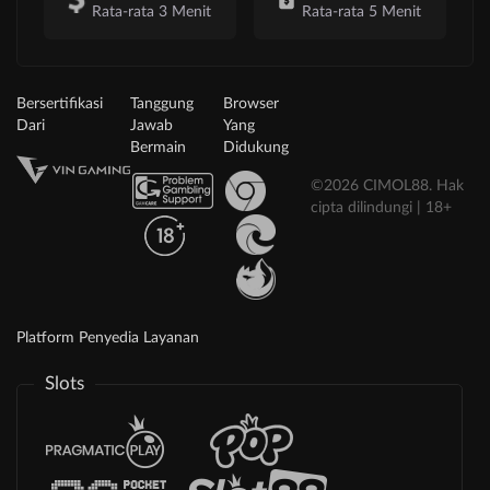
Rata-rata 3 Menit
Rata-rata 5 Menit
Bersertifikasi
Tanggung
Browser
Dari
Jawab
Yang
Bermain
Didukung
©2026 CIMOL88. Hak
cipta dilindungi | 18+
Platform Penyedia Layanan
Slots