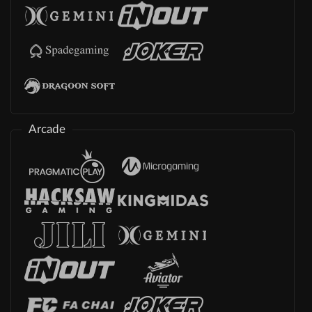
Arcade