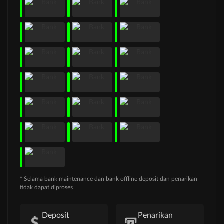
* Selama bank maintenance dan bank offline deposit dan penarikan
tidak dapat diproses
Deposit
Penarikan