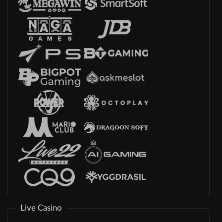
Live Casino