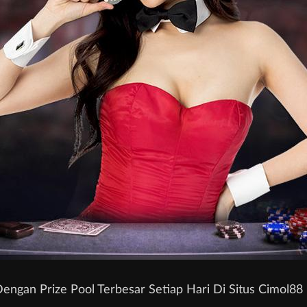
engan Prize Pool Terbesar Setiap Hari Di Situs Cimol88