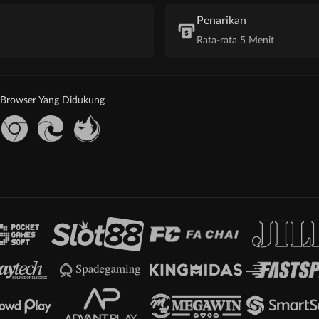
Penarikan
Rata-rata 5 Menit
Browser Yang Didukung