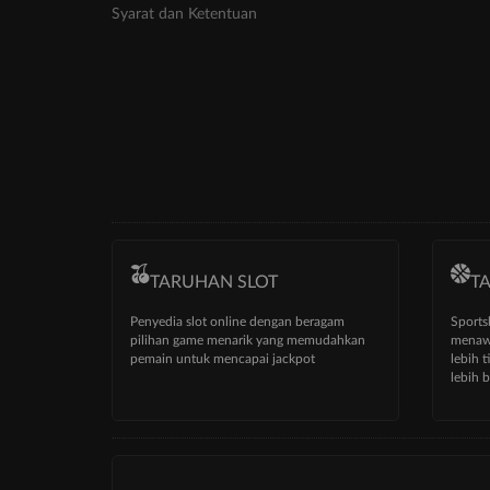
Syarat dan Ketentuan
TARUHAN SLOT
T
Penyedia slot online dengan beragam
Sports
pilihan game menarik yang memudahkan
menawa
pemain untuk mencapai jackpot
lebih 
lebih 