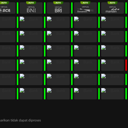
arikan tidak dapat diproses