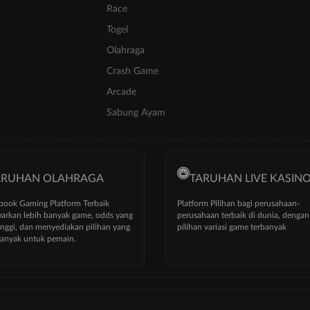
Race
Togel
Olahraga
Crash Game
Arcade
Sabung Ayam
ARUHAN OLAHRAGA
TARUHAN LIVE KASIN
book Gaming Platform Terbaik
Platform Pilihan bagi perusahaan-
rkan lebih banyak game, odds yang
perusahaan terbaik di dunia, dengan
tinggi, dan menyediakan pilihan yang
pilihan variasi game terbanyak
banyak untuk pemain.