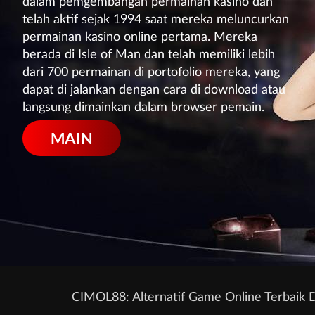
dalam pemgembangan permainan kasino dan
telah aktif sejak 1994 saat mereka meluncurkan
permainan kasino online pertama. Mereka
berada di Isle of Man dan telah memiliki lebih
dari 700 permainan di portofolio mereka, yang
dapat di jalankan dengan cara di download atau
langsung dimainkan dalam browser pemain.
MAIN
CIMOL88: Alternatif Game Online Terbaik D