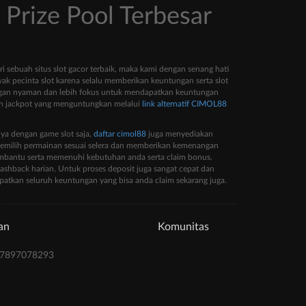
Prize Pool Terbesar
ari sebuah situs slot gacor terbaik, maka kami dengan senang hati
nyak pecinta slot karena selalu memberikan keuntungan serta slot
dengan nyaman dan lebih fokus untuk mendapatkan keuntungan
raih jackpot yang menguntungkan melalui
link alternatif CIMOL88
nya dengan game slot saja,
daftar cimol88
juga menyediakan
sa memilih permainan sesuai selera dan memberikan kemenangan
mbantu serta memenuhi kebutuhan anda serta claim bonus.
cashback harian. Untuk proses deposit juga sangat cepat dan
atkan seluruh keuntungan yang bisa anda claim sekarang juga.
an
Komunitas
7897078293