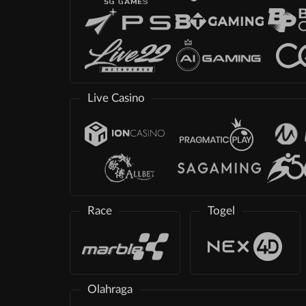
Live Casino
Race
Togel
Olahraga